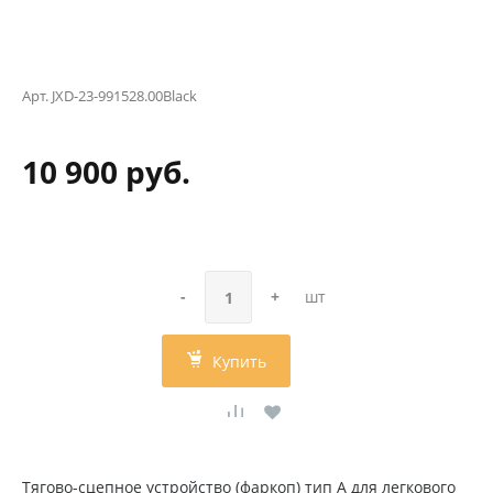
Арт.
JXD-23-991528.00Black
10 900 руб.
-
+
шт
Купить
Тягово-сцепное устройство (фаркоп) тип А для легкового