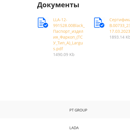
Документы
LLA-12-
Сертифик
991528.00Black_
В.00733_2
Паспорт_издел
17.03.202
ия_Фаркоп_(ТС
1893.14 K
У_Тип_А)_Largu
s.pdf
1490.09 Kb
PT GROUP
LADA