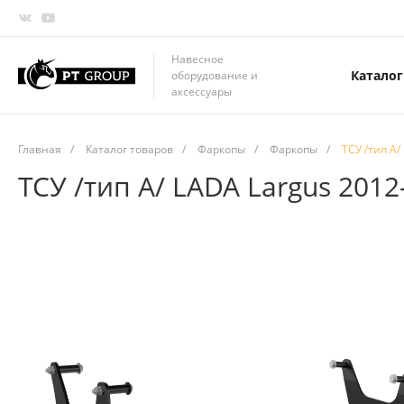
Навесное
Каталог
оборудование и
аксессуары
Главная
/
Каталог товаров
/
Фаркопы
/
Фаркопы
/
ТСУ /тип А/
ТСУ /тип А/ LADA Largus 2012