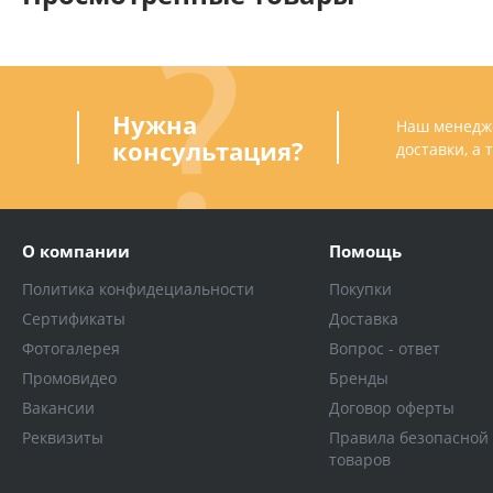
Нужна
Наш менедже
консультация?
доставки, а
О компании
Помощь
Политика конфидециальности
Покупки
Сертификаты
Доставка
Фотогалерея
Вопрос - ответ
Промовидео
Бренды
Вакансии
Договор оферты
Реквизиты
Правила безопасной
товаров