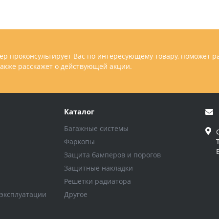
р проконсультирует Вас по интересующему товару, поможет р
 также расскажет о действующей акции.
Каталог
Багажные системы
Фаркопы
Защита бамперов и порогов
Защитные накладки
Решетки радиатора
 эксплуатации
Другое