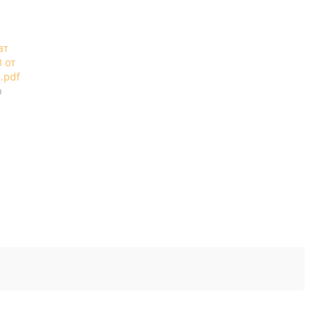
ат
3 от
3.pdf
b