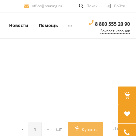
office@ptuning.ru
Поиск
Войти
8 800 555 20 90
...
Новости
Помощь
Заказать звонок
-
+
шт
Купить