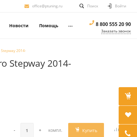
office@ptuning.ru
Поиск
Войти
8 800 555 20 90
...
Новости
Помощь
Заказать звонок
 Stepway 2014-
ro Stepway 2014-
-
+
компл.
Купить