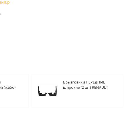
вия.p
b
м
Брызговики ПЕРЕДНИЕ
й (жабо)
широкие (2 шт) RENAULT
ndero 2008-
Sandero 2008-