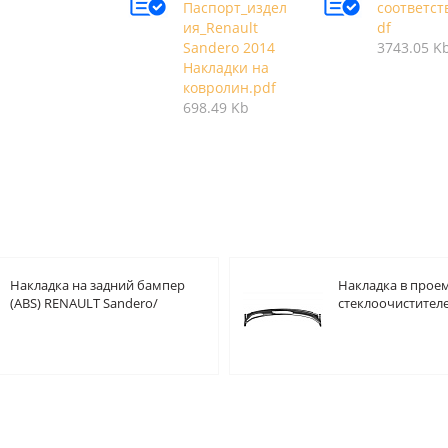
Паспорт_издел
соответст
ия_Renault
df
Sandero 2014
3743.05 K
Накладки на
ковролин.pdf
698.49 Kb
Накладка на задний бампер
Накладка в прое
(ABS) RENAULT Sandero/
стеклоочистителе
Sandero Stepway 2014-
(ABS) RENAULT Sa
2014