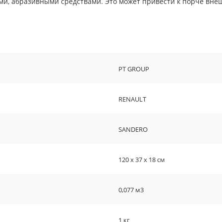
, абразивными средствами. Это может привести к порче внеш
PT GROUP
RENAULT
SANDERO
120 х 37 х 18 см
0,077 м3
1 кг