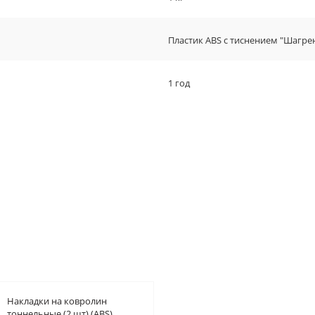
Пластик ABS с тиснением "Шагре
1 год
Накладки на ковролин
тоннельные (2 шт) (ABS)