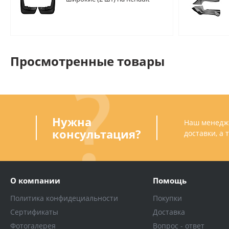
LOGAN Stepway c 2018- /
SANDERO Stepway c 2014-
Просмотренные товары
Нужна
Наш менедже
консультация?
доставки, а
О компании
Помощь
Политика конфидециальности
Покупки
Сертификаты
Доставка
Фотогалерея
Вопрос - ответ