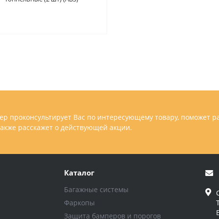
RENAULT Logan /Sandero/
Sandero Stepway 2014-
р проконсультирует Вас по интересующему товару, поможет р
 также расскажет о действующей акции.
Каталог
Багажные системы
Фаркопы
Защита бамперов и порогов