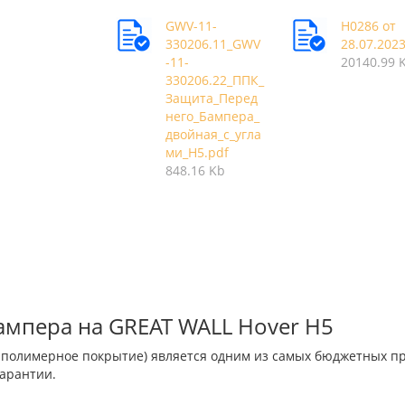
GWV-11-
Н0286 от
330206.11_GWV
28.07.202
-11-
20140.99 
330206.22_ППК_
Защита_Перед
него_Бампера_
двойная_с_угла
ми_Н5.pdf
848.16 Kb
мпера на GREAT WALL Hover H5
-полимерное покрытие) является одним из самых бюджетных п
гарантии.