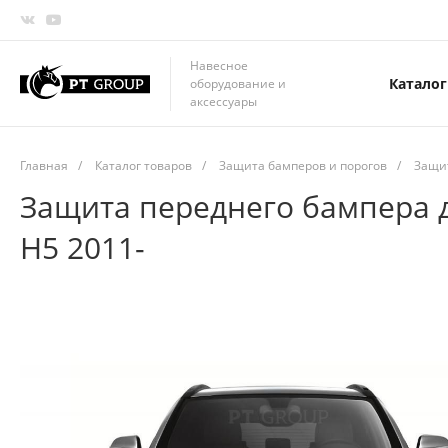
Навесное
Каталог
оборудование и
аксессуары
Главная
/
Каталог товаров
/
Защита бамперов и порогов
/
Защи
Защита переднего бампера д
H5 2011-