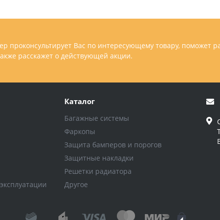
р проконсультирует Вас по интересующему товару, поможет р
 также расскажет о действующей акции.
Каталог
Багажные системы
Фаркопы
Защита бамперов и порогов
Защитные накладки
Решетки радиатора
 эксплуатации
Другое