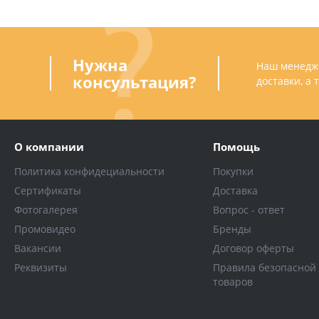
Нужна
Наш менедже
консультация?
доставки, а
О компании
Помощь
Политика конфидециальности
Покупки
Сертификаты
Доставка
Фотогалерея
Вопрос - ответ
Промовидео
Бренды
Вакансии
Договор оферты
Реквизиты
Правила безопасной
товаров