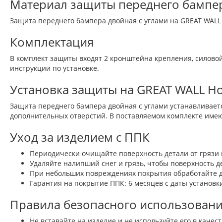
Материал защиты переднего бампе
Защита переднего бампера двойная с углами на GREAT WALL 
Комплектация
В комплект защиты входят 2 кронштейна крепления, силово
инструкции по установке.
Установка защиты на GREAT WALL Ho
Защита переднего бампера двойная с углами устанавливаетс
дополнительных отверстий. В поставляемом комплекте имею
Уход за изделием с ППК
Периодически очищайте поверхность детали от гряз
Удаляйте налипший снег и грязь, чтобы поверхность де
При небольших повреждениях покрытия обработайте д
Гарантия на покрытие ППК: 6 месяцев с даты установк
Правила безопасного использован
Не вставайте на изделие и не используйте его в каче