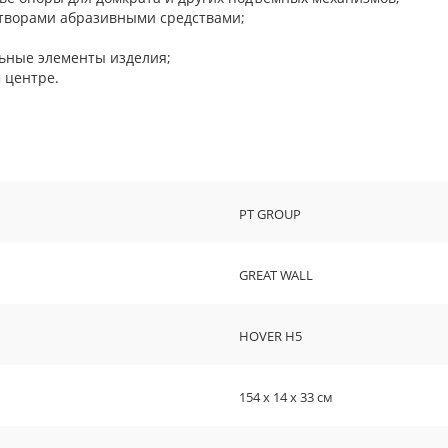
творами абразивными средствами;
льные элементы изделия;
 центре.
PT GROUP
GREAT WALL
HOVER H5
154 х 14 х 33 см