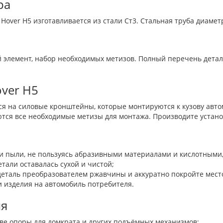
ра
Hover H5 изготавливается из стали Ст3. Стальная труба диаме
й элемент, набор необходимых метизов. Полный перечень детал
ver H5
я на силовые кронштейны, которые монтируются к кузову авто
тся все необходимые метизы для монтажа. Производите устано
и и пыли, не пользуясь абразивными материалами и кислотны
тали оставалась сухой и чистой;
еталь преобразователем ржавчины и аккуратно покройте мест
и изделия на автомобиль потребителя.
ия
стве опоры для домкрата и других подъёмных механизмов;