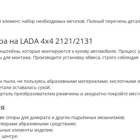
й элемент, набор необходимых метизов. Полный перечень детал
а на LADA 4х4 2121/2131
нштейны, которые монтируются к кузову автомобиля. Процесс у
 для монтажа. Производите установку обвеса, строго соблюд
и и пыли, не пользуясь абразивными материалами, кислотным
тали оставалась сухой;
еталь преобразователем ржавчины и аккуратно покройте мест
ия
стве опоры для домкрата и других подъёмных механизмов;
творами абразивными средствами;
льные элементы изделия;
 центре.