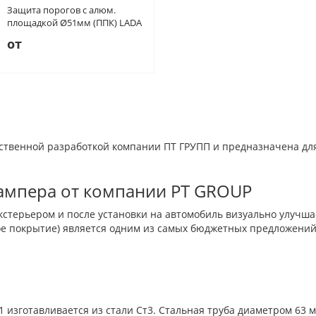
Защита порогов с алюм.
площадкой Ø51мм (ППК) LADA
"4х4 2121" 1995-/ "4x4 URBAN"
от
2015-
бственной разработкой компании ПТ ГРУПП и предназначена д
ампера от компании PT GROUP
кстерьером и после установки на автомобиль визуально улучш
е покрытие) является одним из самых бюджетных предложений 
 изготавливается из стали Ст3. Стальная труба диаметром 63 