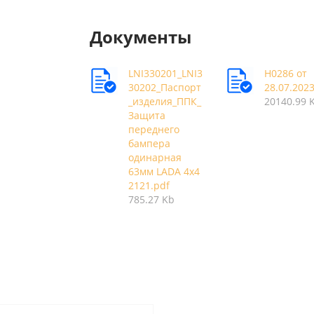
Документы
LNI330201_LNI3
Н0286 от
30202_Паспорт
28.07.202
_изделия_ППК_
20140.99 
Защита
переднего
бампера
одинарная
63мм LADA 4x4
2121.pdf
785.27 Kb