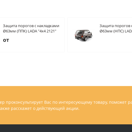
Защита порогов с накладками
Защита порогов 
Ø63мм (ППК) LADA "4х4 2121"
Ø63мм (НПС) LADA
1995-/ "4x4 URBAN" 2015-
1995-/ "4x4 URBAN
от
р проконсультирует Вас по интересующему товару, поможет р
 также расскажет о действующей акции.