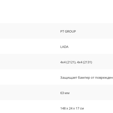
PT GROUP
LADA
4x4 (2121), 4x4 (2131)
Защищает бампер от поврежде
63 мм
148 х 24 х 17 см