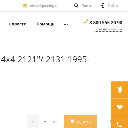
office@ptuning.ru
Поиск
Войти
8 800 555 20 90
...
Новости
Помощь
Заказать звонок
х4 2121"/ 2131 1995-
-
+
шт
Купить