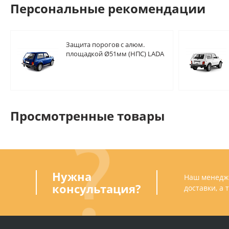
Персональные рекомендации
Защита порогов с алюм.
площадкой Ø51мм (НПС) LADA
"4х4 2121" 1995-/ "4x4 URBAN"
2015-
Просмотренные товары
Нужна
Наш менедже
консультация?
доставки, а