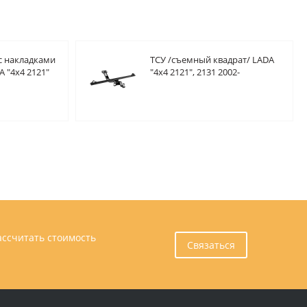
с накладками
ТСУ /съемный квадрат/ LADA
 "4х4 2121"
"4х4 2121", 2131 2002-
" 2015-
ассчитать стоимость
Связаться